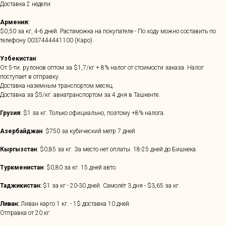
Доставка 2 недели
Армения:
$0,50 за кг, 4-6 дней. Растаможка на покупателе - По ходу можно составить по
телефону
0037444441100
(Каро).
Узбекистан
:
От 5-ти. рулонов оптом за $1,7/кг + 8% налог от стоимости заказа. Налог
поступает в отправку.
Доставка наземным транспортом месяц.
Доставка за $5/кг. авиатранспортом за 4 дня в Ташкенте.
Грузия
: $1 за кг. Только официально, поэтому +8% налога.
Азербайджан
: $750 за кубический метр 7 дней
Кыргызстан
: $0,85 за кг. За место нет оплаты. 18-25 дней до Бишкека.
Туркменистан
: $0,80 за кг. 15 дней авто.
Таджикистан:
$1 за кг - 20-30 дней. Самолёт 3 дня - $3,65 за кг.
Ливан:
Ливан карго 1 кг. - 1$ доставка 10 дней.
Отправка от 20 кг.