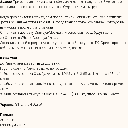
Важно!
При оформлении заказа необходимы данные получателя ! Не тот, кто
оформляет заказ, а тот, кто фактически будет принимать груз.
Когда груз придет в Москву, вам позвонят или напишите, что нужно оплатить
доставку. Они же отправят к вам в город транспортной компанией, которую вы
нам укажете после оплаты заказа.
Оплачивать доставку Стамбул-Москва и Москва-ваш город будут после
сообщения в What's App службы карго.
Доставить в свой город вы можете узнать на сайте крупных ТК. Ориентировочно
габариты рулона поплина / сатина 62*26*12, вес 9кг
Казахстан
:
До Казахстана есть три вида доставки:
Груз приходит в Алматы, далее по городам.
1. Экспресс-доставка Стамбул-Алматы 15-25 дней, 3,6$ за 1 кг, плюс 6$ за 1
место.
2. Обычная доставка, Стамбул-Алматы, 1$ за 1 кг. Минимальный килограмаж -
20 кг.
3. Авиа-доставка Стамбул-Алматы 3-5 дней, 6$ за 1 кг, плюс 10$ за 1 место.
Украина
: $1,6/кг 7-10 дней.
Польша:
3€ за 1 кг.
Минимум 20 кг.