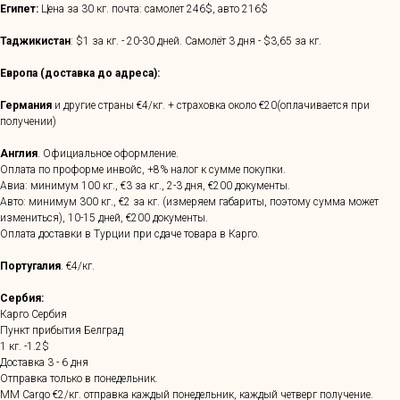
Египет:
Цена за 30 кг. почта: самолет 246$, авто 216$
Таджикистан
: $1 за кг. - 20-30 дней. Самолёт 3 дня - $3,65 за кг.
Европа (доставка до адреса):
Германия
и другие страны €4/кг. + страховка около €20(оплачивается при
получении)
Англия
. Официальное оформление.
Оплата по проформе инвойс, +8% налог к сумме покупки.
Авиа: минимум 100 кг., €3 за кг., 2-3 дня, €200 документы.
Авто: минимум 300 кг., €2 за кг. (измеряем габариты, поэтому сумма может
измениться), 10-15 дней, €200 документы.
Оплата доставки в Турции при сдаче товара в Карго.
Португалия
. €4/кг.
Сербия:
Карго Сербия
Пункт прибытия Белград
1 кг. -1.2$
Доставка 3 - 6 дня
Отправка только в понедельник.
MM Cargo €2/кг. отправка каждый понедельник, каждый четверг получение.