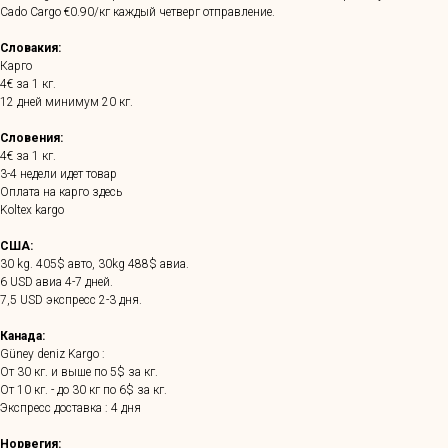
Cado Cargo €0.90/кг каждый четверг отправление.
Словакия:
Карго
4€ за 1 кг.
12 дней минимум 20 кг.
Словения:
4€ за 1 кг.
3-4 недели идет товар
Оплата на карго здесь
Koltex kargo
США:
30 kg. 405$ авто, 30kg 488$ авиа.
6 USD авиа 4-7 дней.
7,5 USD экспресс 2-3 дня.
Канада:
Güney deniz Kargo :
От 30 кг. и выше по 5$ за кг.
От 10 кг. - до 30 кг по 6$ за кг.
Экспресс доставка : 4 дня
Норвегия: