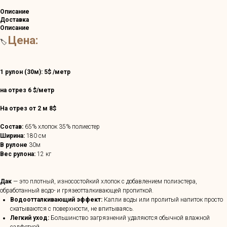
Описание
Доставка
Описание
Цена:
🏷️
1 рулон (30м): 5$ /метр
на отрез 6 $/метр
На отрез от 2 м 8$
Состав:
65% хлопок 35% полиестер
Ширина:
180 см
В рулоне
30м
Вес рулона:
12 кг
Дак
— это плотный, износостойкий хлопок с добавлением полиэстера,
обработанный водо- и грязеотталкивающей пропиткой.
Водоотталкивающий эффект:
Капли воды или пролитый напиток просто
скатываются с поверхности, не впитываясь.
Легкий уход:
Большинство загрязнений удаляются обычной влажной