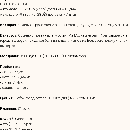
Посылка до 30 кг.
Авто карго - 8150 лир (244$) доставка ~15 дней
Авиа карго - 9330 лир (280$) доставка ~ 7 дней
Болгария
: заказы отгружаются 3 раза в неделю, груз идет 2-3 дня. €0,75 за 1 кг
Беларусь
: Обычно отправляем в Москву. Из Москвы через ТК отправляется в
города Беларуси. Так делает большинство клиентов из Беларуси, потому что так
выгоднее.
Молдавия
: $300 куб.м. + $0,50 кв.м. (за растаможу).
Прибалтика
:
▪ Латвия €2,25/кг.
▪ Эстония €2,45/кг.
▪ Литва €1,4/кг.
Доставка до столиц
Греция
: Любой город/остров - €1/кг 2 дня ( минимум 10 кг)
Румыния
: $1 за кг.
Южный Кипр:
30 кг.
Авто $113 -2 недели
Авиа $132 -1 неделя