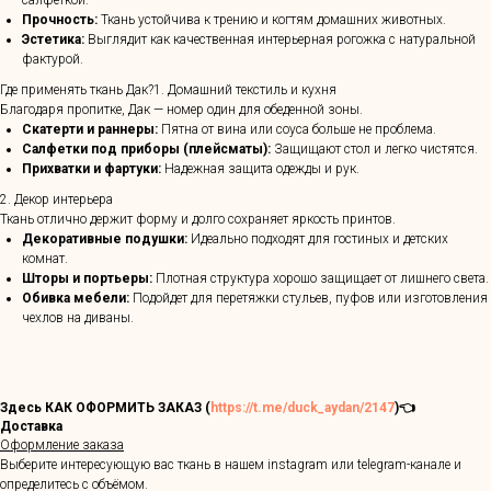
салфеткой.
Прочность:
Ткань устойчива к трению и когтям домашних животных.
Эстетика:
Выглядит как качественная интерьерная рогожка с натуральной
фактурой.
Где применять ткань Дак?1. Домашний текстиль и кухня
Благодаря пропитке, Дак — номер один для обеденной зоны.
Скатерти и раннеры:
Пятна от вина или соуса больше не проблема.
Салфетки под приборы (плейсматы):
Защищают стол и легко чистятся.
Прихватки и фартуки:
Надежная защита одежды и рук.
2. Декор интерьера
Ткань отлично держит форму и долго сохраняет яркость принтов.
Декоративные подушки:
Идеально подходят для гостиных и детских
комнат.
Шторы и портьеры:
Плотная структура хорошо защищает от лишнего света.
Обивка мебели:
Подойдет для перетяжки стульев, пуфов или изготовления
чехлов на диваны.
Здесь КАК ОФОРМИТЬ ЗАКАЗ (
https://t.me/duck_aydan/2147
)👈
Доставка
Оформление заказа
Выберите интересующую вас ткань в нашем instagram или telegram-канале и
определитесь с объёмом.