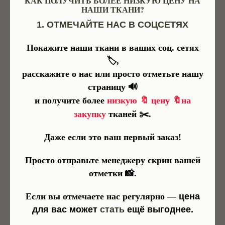
КАК ПОЛУЧИТЬ БОЛЕЕ НИЗКУЮ ЦЕНУ НА
Дак и линенс
Штапель
НАШИ ТКАНИ?
1. ОТМЕЧАЙТЕ НАС В СОЦСЕТЯХ
Стеганая ткань
Фланель
Покажите наши ткани в ваших соц. сетях
Вязанное
Остальные ткани
🏷️,
полотно
расскажите о нас или просто отметьте нашу
страницу 🔊
🔖
🔖
и получите более
низкую
цену
на
✂️
закупку
тканей
.
Даже если это ваш первый заказ!
Просто отправьте менеджеру скрин вашей
отметки 📸.
Если вы отмечаете нас регулярно —
цена
для вас может
стать
ещё выгоднее.