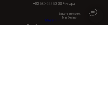
+90 530 622 53 88 Чинара
Задать вопрос.
Мы Online.
Мы в МАХ
Вы обязательно получите ответ
в течение рабочего дня.
Balabanağa mah., Fethi bey caddesi, Kurultay
sokak no 5, Laleli Fatih İstanbul
Pk 34134