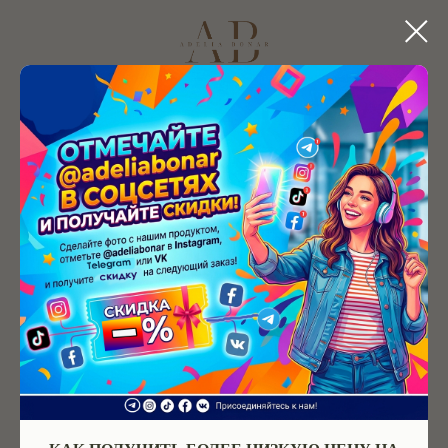
КАТАЛОГ
Все товары
ЭКО-Ткани
Муслин
Хлопок и лён
Сатин и поплин
Вафельное и
Трикотаж
махорвое полотно