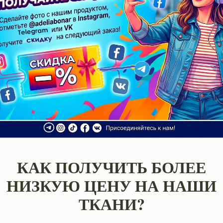
Вафельное 
Муслин
Сатин и поплин
махорвое поло
лопок и лён
Дак и линенс
Штапель
КАК ПОЛУЧИТЬ БОЛЕЕ
НИЗКУЮ ЦЕНУ НА НАШИ
ТКАНИ?