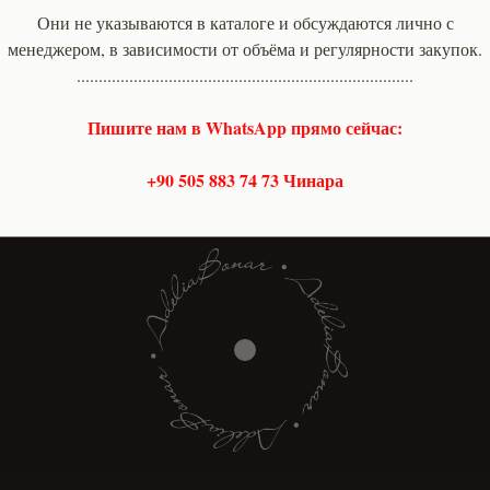
h., Fethi bey caddesi, Kurultay sokak no 5, Laleli 
Они не указываются в каталоге и обсуждаются лично с
Pk 34134
менеджером, в зависимости от объёма и регулярности закупок.
.............................................................................
Пишите нам в WhatsApp прямо сейчас:
+90 505 883 74 73 Чинара