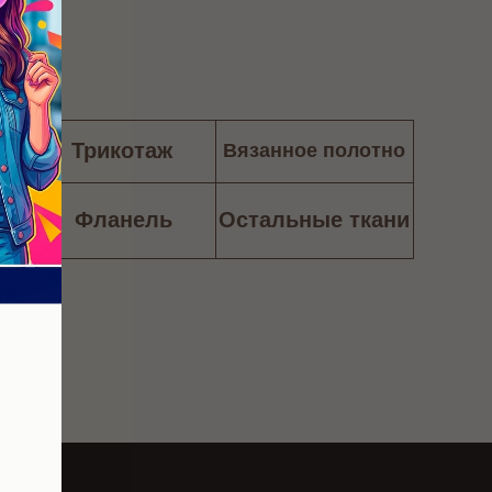
и
Трикотаж
Вязанное полотно
тно
Фланель
Остальные ткани