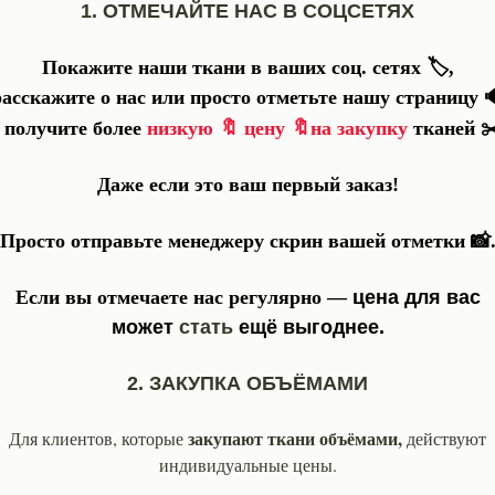
1. ОТМЕЧАЙТЕ НАС В СОЦСЕТЯХ
КОНТАКТЫ
Покажите наши ткани в ваших соц. сетях 🏷️,
расскажите о нас или просто отметьте нашу страницу 
🔖
🔖
✂
 получите более
низкую
цену
на закупку
тканей
Для заказа онлайн, пишите в What'sApp
нашим менеджерам:
Даже если это ваш первый заказ!
+90 552 473 61 73 Зухра
Просто отправьте менеджеру скрин вашей отметки 📸
+90 530 622 53 88 Чинара
Если вы отмечаете нас регулярно —
цена для вас
может
стать
ещё выгоднее.
Мы в МАХ
2. ЗАКУПКА ОБЪЁМАМИ
Вы обязательно получите ответ
закупают ткани объёмами,
Для клиентов, которые
действуют
в течение рабочего дня.
индивидуальные цены.