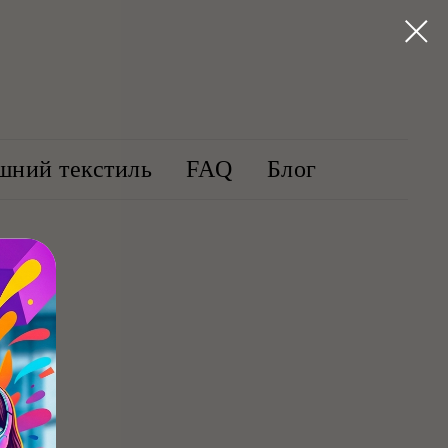
шний текстиль
FAQ
Блог