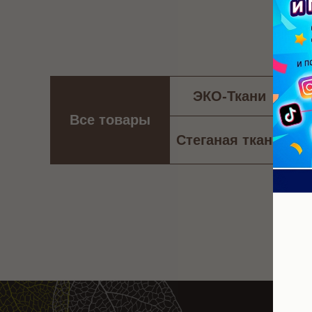
ЭКО-Ткани
Все товары
Стеганая ткань
Х