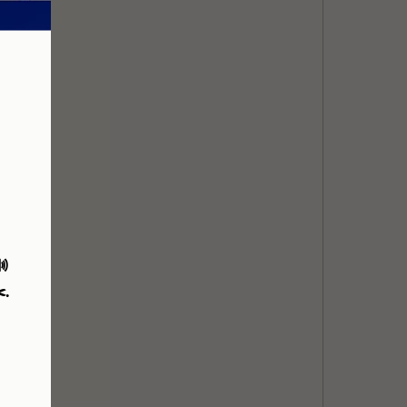

️
.
.