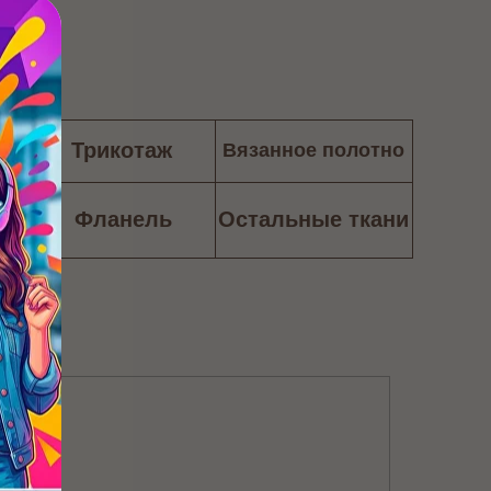
и
Трикотаж
Вязанное полотно
тно
Фланель
Остальные ткани