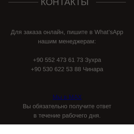
КОНТАКТЫ
Для заказа онлайн, пишите в What'sApp
нашим менеджерам:
+90 552 473 61 73 Зухра
+90 530 622 53 88 Чинара
Мы в МАХ
Вы обязательно получите ответ
в течение рабочего дня.