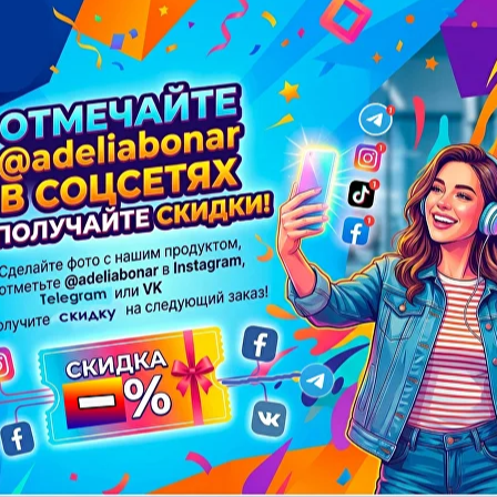
Вафельное 
Муслин
Сатин и поплин
махорвое поло
лопок и лён
Дак и линенс
Штапель