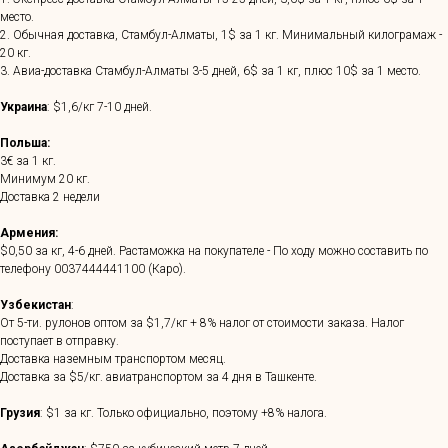
место.
2. Обычная доставка, Стамбул-Алматы, 1$ за 1 кг. Минимальный килограмаж -
20 кг.
3. Авиа-доставка Стамбул-Алматы 3-5 дней, 6$ за 1 кг, плюс 10$ за 1 место.
Украина
: $1,6/кг 7-10 дней.
Польша:
3€ за 1 кг.
Минимум 20 кг.
Доставка 2 недели
Армения:
$0,50 за кг, 4-6 дней. Растаможка на покупателе - По ходу можно составить по
телефону
0037444441100
(Каро).
Узбекистан
:
От 5-ти. рулонов оптом за $1,7/кг + 8% налог от стоимости заказа. Налог
поступает в отправку.
Доставка наземным транспортом месяц.
Доставка за $5/кг. авиатранспортом за 4 дня в Ташкенте.
Грузия
: $1 за кг. Только официально, поэтому +8% налога.