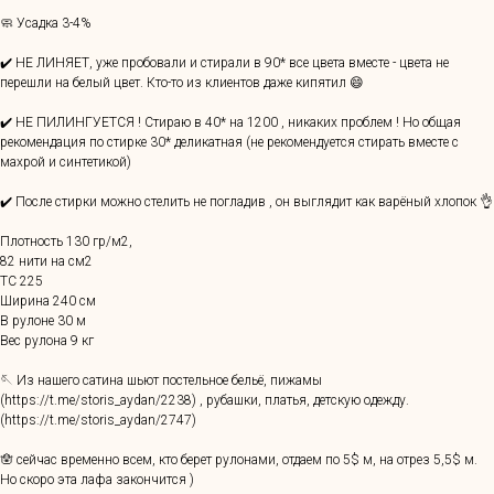
🧼 Усадка 3-4%
✔️ НЕ ЛИНЯЕТ, уже пробовали и стирали в 90* все цвета вместе - цвета не
перешли на белый цвет. Кто-то из клиентов даже кипятил 😄
✔️ НЕ ПИЛИНГУЕТСЯ ! Стираю в 40* на 1200 , никаких проблем ! Но общая
рекомендация по стирке 30* деликатная (не рекомендуется стирать вместе с
махрой и синтетикой)
✔️ После стирки можно стелить не погладив , он выглядит как варёный хлопок 👌
Плотность 130 гр/м2,
82 нити на см2
ТС 225
Ширина 240 см
В рулоне 30 м
Вес рулона 9 кг
🪡 Из нашего сатина шьют постельное бельё, пижамы
(https://t.me/storis_aydan/2238) , рубашки, платья, детскую одежду.
(https://t.me/storis_aydan/2747)
🪬 сейчас временно всем, кто берет рулонами, отдаем по 5$ м, на отрез 5,5$ м.
Но скоро эта лафа закончится )