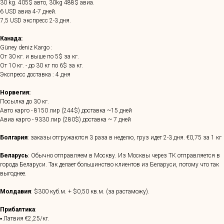
30 kg. 405$ авто, 30kg 488$ авиа.
6 USD авиа 4-7 дней.
7,5 USD экспресс 2-3 дня.
Канада:
Güney deniz Kargo :
От 30 кг. и выше по 5$ за кг.
От 10 кг. - до 30 кг по 6$ за кг.
Экспресс доставка : 4 дня
Норвегия:
Посылка до 30 кг.
Авто карго - 8150 лир (244$) доставка ~15 дней
Авиа карго - 9330 лир (280$) доставка ~ 7 дней
Болгария
: заказы отгружаются 3 раза в неделю, груз идет 2-3 дня. €0,75 за 1 кг
Беларусь
: Обычно отправляем в Москву. Из Москвы через ТК отправляется в
города Беларуси. Так делает большинство клиентов из Беларуси, потому что так
выгоднее.
Молдавия
: $300 куб.м. + $0,50 кв.м. (за растаможу).
Прибалтика
:
▪ Латвия €2,25/кг.