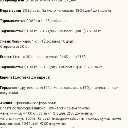
Азербайджан
: $750 за кубический метр 7 дней
Кыргызстан
: $0,85 за кг. За место нет оплаты. 18-25 дней до Бишкека.
Туркменистан
: $0,80 за кг. 15 дней авто.
Таджикистан:
$1 за кг - 20-30 дней. Самолёт 3 дня - $3,65 за кг.
Ливан:
Ливан карго 1 кг. - 1$ доставка 10 дней.
Отправка от 20 кг.
Египет:
Цена за 30 кг. почта: самолет 246$, авто 216$
Таджикистан
: $1 за кг. - 20-30 дней. Самолёт 3 дня - $3,65 за кг.
Европа (доставка до адреса):
Германия
и другие страны €4/кг. + страховка около €20(оплачивается при
получении)
Англия
. Официальное оформление.
Оплата по проформе инвойс, +8% налог к сумме покупки.
Авиа: минимум 100 кг., €3 за кг., 2-3 дня, €200 документы.
Авто: минимум 300 кг., €2 за кг. (измеряем габариты, поэтому сумма может
измениться), 10-15 дней, €200 документы.