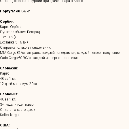
Оплата доставки в Турции при сдаче товара в Карго.
Португалия
. €4/кг.
Сербия:
Карго Сербия
Пункт прибытия Белград
1 кг. -1.2$
Доставка 3 - 6 дня
Отправка только в понедельник.
MM Cargo €2/кг. отправка каждый понедельник, каждый четверг получение.
Cado Cargo €0.90/кг каждый четверг отправление.
Словакия:
Карго
4€ за 1 кг.
12 дней минимум 20 кг.
Словения:
4€ за 1 кг.
3-4 недели идет товар
Оплата на карго здесь
Koltex kargo
США: