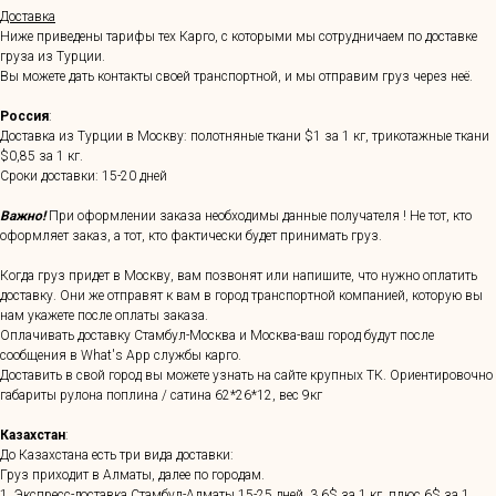
Доставка
Ниже приведены тарифы тех Карго, с которыми мы сотрудничаем по доставке
груза из Турции.
Вы можете дать контакты своей транспортной, и мы отправим груз через неё.
Россия
:
Доставка из Турции в Москву: полотняные ткани $1 за 1 кг, трикотажные ткани
$0,85 за 1 кг.
Сроки доставки: 15-20 дней
Важно!
При оформлении заказа необходимы данные получателя ! Не тот, кто
оформляет заказ, а тот, кто фактически будет принимать груз.
Когда груз придет в Москву, вам позвонят или напишите, что нужно оплатить
доставку. Они же отправят к вам в город транспортной компанией, которую вы
нам укажете после оплаты заказа.
Оплачивать доставку Стамбул-Москва и Москва-ваш город будут после
сообщения в What's App службы карго.
Доставить в свой город вы можете узнать на сайте крупных ТК. Ориентировочно
габариты рулона поплина / сатина 62*26*12, вес 9кг
Казахстан
:
До Казахстана есть три вида доставки:
Груз приходит в Алматы, далее по городам.
1. Экспресс-доставка Стамбул-Алматы 15-25 дней, 3,6$ за 1 кг, плюс 6$ за 1