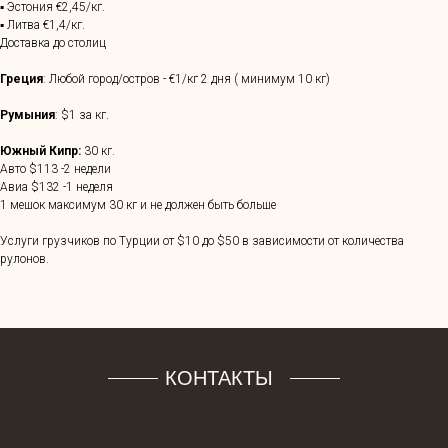
▪ Эстония €2,45/кг.
▪ Литва €1,4/кг.
Доставка до столиц
Греция
: Любой город/остров - €1/кг 2 дня ( минимум 10 кг)
Румыния
: $1 за кг.
Южный Кипр:
30 кг.
Авто $113 -2 недели
Авиа $132 -1 неделя
1 мешок максимум 30 кг и не должен быть больше
Услуги грузчиков по Турции от $10 до $50 в зависимости от количества
рулонов.
КОНТАКТЫ