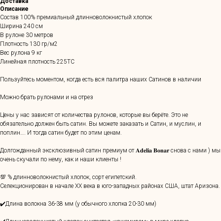
Доставка
Описание
Состав 100% премиальный длинноволокнистый хлопок
Ширина 240 см
В рулоне 30 метров
Плотность 130 гр/м2
Вес рулона 9 кг
Линейная плотность 225ТС
Пользуйтесь моментом, когда есть вся палитра наших Сатинов в наличии
Можно брать рулонами и на отрез
Цены у нас зависят от количества рулонов, которые вы берёте. Это не
обязательно должен быть сатин. Вы можете заказать и Сатин, и муслин, и
поплин…. И тогда сатин будет по этим ценам.
Долгожданный эксклюзивный сатин премиум от 𝐀𝐝𝐞𝐥𝐢𝐚 𝐁𝐨𝐧𝐚𝐫 снова с нами ) мы
очень скучали по нему, как и наши клиенты !
💯 % длинноволокнистый хлопок, сорт египетский.
Селекционирован в начале ХХ века в юго-западных районах США, штат Аризона.
✔️Длина волокна 36-38 мм (у обычного хлопка 20-30 мм)