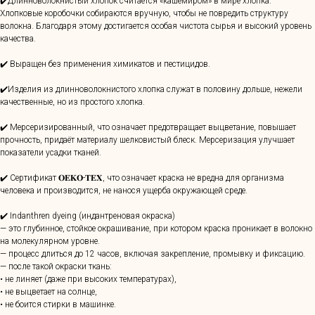
✔️Длинноволокнистый хлопок считается «кашемиром» в мире хлопка.
Хлопковые коробочки собираются вручную, чтобы не повредить структуру
волокна. Благодаря этому достигается особая чистота сырья и высокий уровень
качества.
✔️ Выращен без применения химикатов и пестицидов.
✔️Изделия из длинноволокнистого хлопка служат в половину дольше, нежели
качественные, но из простого хлопка.
✔️ Мерсеризированный, что означает предотвращает выцветание, повышает
прочность, придаёт материалу шелковистый блеск. Мерсеризация улучшает
показатели усадки тканей.
✔️ Сертификат 𝐎𝐄𝐊𝐎-𝐓𝐄𝐗, что означает краска не вредна для организма
человека и производится, не нанося ущерба окружающей среде.
✔️ Indanthren dyeing (индантреновая окраска)
— это глубинное, стойкое окрашивание, при котором краска проникает в волокно
на молекулярном уровне.
— процесс длиться до 12 часов, включая закрепление, промывку и фиксацию.
— после такой окраски ткань:
• не линяет (даже при высоких температурах),
• не выцветает на солнце,
• не боится стирки в машинке.