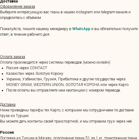
Доставка
Оформление заказа
Выберите интересующую вас ткань в нашем instagram или telegram-канале и
определитесь с объёмом.
Пожалуйста, пишите нашему менеджеру в
WhatsApp
и вы обязательно получите
ответ, в течение рабочего дня.
Оплата заказа
Оплата производится через системы переводов (можно онлайн):
Россия через CONTACT
Казахстан через Золотую Корону
Украина, Узбекистан, Грузия, Прибалтика и другие государства через
MONEY GRAM, WESTERN UNİON, ЗОЛОТАЯ КОРОНА или через Карго.
После оплаты вы отправляете нам квитанцию с номером перевода.
Доставка
Ниже приведены тарифы тех Карго, с которыми мы сотрудничаем по доставке
груза из Турции.
Вы можете дать контакты своей транспортной, и мы отправим груз через неё.
Россия
:
Доставка из Турции в Москву: полотняные ткани $1 за 1 кг, трикотажные ткани