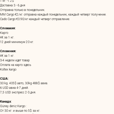
1 кг. -1.2$
Доставка 3 - 6 дня
Отправка только в понедельник.
MM Cargo €2/кг. отправка каждый понедельник, каждый четверг получение.
Cado Cargo €0.90/кг каждый четверг отправление.
Словакия:
Карго
4€ за 1 кг.
12 дней минимум 20 кг.
Словения:
4€ за 1 кг.
3-4 недели идет товар
Оплата на карго здесь
Koltex kargo
США:
30 kg. 405$ авто, 30kg 488$ авиа.
6 USD авиа 4-7 дней.
7,5 USD экспресс 2-3 дня.
Канада:
Güney deniz Kargo :
От 30 кг. и выше по 5$ за кг.