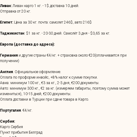
Ливан:
Ливан карго 1 кг. - 1$ доставка 10 дней.
Отправка от 20 кг.
Египет:
Цена за 30 кг. почта: самолет 246$, авто 216$
Таджикистан
: $1 за кг. - 20-30 дней. Самолёт 3 дня - $3,65 за кг.
Европа (доставка до адреса):
Германия
и другие страны €4/кг. + страховка около €20(оплачивается при
получении)
Англия
. Официальное оформление.
Оплата по проформе инвойс, +8% налог к сумме покупки.
Авиа: минимум 100 кг., €3 за кг., 2-3 дня, €200 документы.
Авто: минимум 300 кг., €2 за кг. (измеряем габариты, поэтому сумма может
измениться), 10-15 дней, €200 документы.
Оплата доставки в Турции при сдаче товара в Карго.
Португалия
. €4/кг.
Сербия:
Карго Сербия
Пункт прибытия Белград