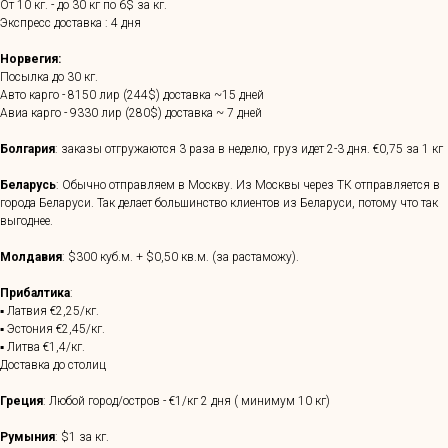
От 10 кг. - до 30 кг по 6$ за кг.
Экспресс доставка : 4 дня
Норвегия:
Посылка до 30 кг.
Авто карго - 8150 лир (244$) доставка ~15 дней
Авиа карго - 9330 лир (280$) доставка ~ 7 дней
Болгария
: заказы отгружаются 3 раза в неделю, груз идет 2-3 дня. €0,75 за 1 кг
Беларусь
: Обычно отправляем в Москву. Из Москвы через ТК отправляется в
города Беларуси. Так делает большинство клиентов из Беларуси, потому что так
выгоднее.
Молдавия
: $300 куб.м. + $0,50 кв.м. (за растаможу).
Прибалтика
:
▪ Латвия €2,25/кг.
▪ Эстония €2,45/кг.
▪ Литва €1,4/кг.
Доставка до столиц
Греция
: Любой город/остров - €1/кг 2 дня ( минимум 10 кг)
Румыния
: $1 за кг.