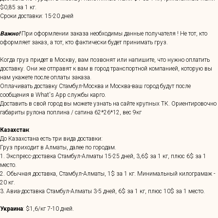
$0,85 за 1 кг.
Сроки доставки: 15-20 дней
Важно!
При оформлении заказа необходимы данные получателя ! Не тот, кто
оформляет заказ, а тот, кто фактически будет принимать груз.
Когда груз придет в Москву, вам позвонят или напишите, что нужно оплатить
доставку. Они же отправят к вам в город транспортной компанией, которую вы
нам укажете после оплаты заказа.
Оплачивать доставку Стамбул-Москва и Москва-ваш город будут после
сообщения в What's App службы карго.
Доставить в свой город вы можете узнать на сайте крупных ТК. Ориентировочно
габариты рулона поплина / сатина 62*26*12, вес 9кг
Казахстан
:
До Казахстана есть три вида доставки:
Груз приходит в Алматы, далее по городам.
1. Экспресс-доставка Стамбул-Алматы 15-25 дней, 3,6$ за 1 кг, плюс 6$ за 1
место.
2. Обычная доставка, Стамбул-Алматы, 1$ за 1 кг. Минимальный килограмаж -
20 кг.
3. Авиа-доставка Стамбул-Алматы 3-5 дней, 6$ за 1 кг, плюс 10$ за 1 место.
Украина
: $1,6/кг 7-10 дней.