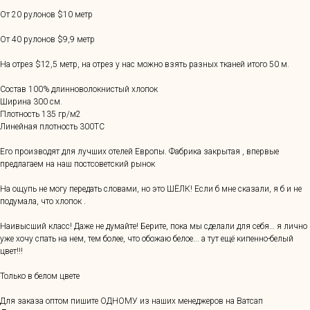
От 20 рулонов $10 метр
От 40 рулонов $9,9 метр
На отрез $12,5 метр, на отрез у нас можно взять разных тканей итого 50 м.
Состав 100% длинноволокнистый хлопок
Ширина 300 см.
Плотность 135 гр/м2
Линейная плотность 300ТС
Его производят для лучших отелей Европы. Фабрика закрытая , впервые
предлагаем на наш постсоветский рынок
На ощупь не могу передать словами, но это ШЁЛК! Если б мне сказали, я б и не
подумала, что хлопок .
Наивысший класс! Даже не думайте! Берите, пока мы сделали для себя… я лично
уже хочу спать на нем, тем более, что обожаю белое... а тут ещё кипенно-белый
цвет!!!
Только в белом цвете
Для заказа оптом пишите ОДНОМУ из наших менеджеров на Ватсап