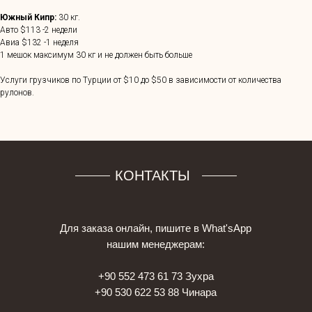
Южный Кипр:
30 кг.
Авто $113 -2 недели
Авиа $132 -1 неделя
1 мешок максимум 30 кг и не должен быть больше
Услуги грузчиков по Турции от $10 до $50 в зависимости от количества
рулонов.
КОНТАКТЫ
Для заказа онлайн, пишите в What'sApp
нашим менеджерам:
+90 552 473 61 73 Зухра
+90 530 622 53 88 Чинара