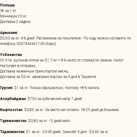
Польша:
3€ за 1 кг.
Минимум 20 кг.
Доставка 2 недели
Армения:
$0,50 за кг, 4-6 дней. Растаможка на покупателе - По ходу можно составить по
телефону
0037444441100
(Каро).
Узбекистан
:
От 5-ти. рулонов оптом за $1,7/кг + 8% налог от стоимости заказа. Налог
поступает в отправку.
Доставка наземным транспортом месяц.
Доставка за $5/кг. авиатранспортом за 4 дня в Ташкенте.
Грузия
: $1 за кг. Только официально, поэтому +8% налога.
Азербайджан
: $750 за кубический метр 7 дней
Кыргызстан
: $0,85 за кг. За место нет оплаты. 18-25 дней до Бишкека.
Туркменистан
: $0,80 за кг. 15 дней авто.
Таджикистан:
$1 за кг - 20-30 дней. Самолёт 3 дня - $3,65 за кг.