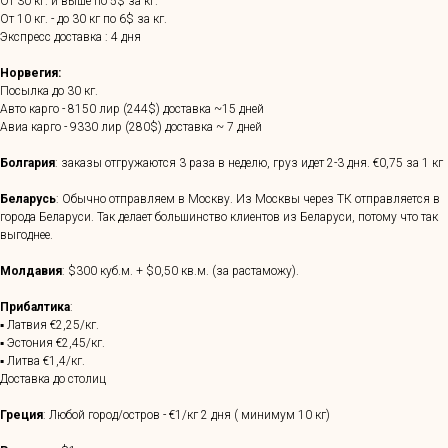
От 30 кг. и выше по 5$ за кг.
От 10 кг. - до 30 кг по 6$ за кг.
Экспресс доставка : 4 дня
Норвегия:
Посылка до 30 кг.
Авто карго - 8150 лир (244$) доставка ~15 дней
Авиа карго - 9330 лир (280$) доставка ~ 7 дней
Болгария
: заказы отгружаются 3 раза в неделю, груз идет 2-3 дня. €0,75 за 1 кг
Беларусь
: Обычно отправляем в Москву. Из Москвы через ТК отправляется в
города Беларуси. Так делает большинство клиентов из Беларуси, потому что так
выгоднее.
Молдавия
: $300 куб.м. + $0,50 кв.м. (за растаможу).
Прибалтика
:
▪ Латвия €2,25/кг.
▪ Эстония €2,45/кг.
▪ Литва €1,4/кг.
Доставка до столиц
Греция
: Любой город/остров - €1/кг 2 дня ( минимум 10 кг)