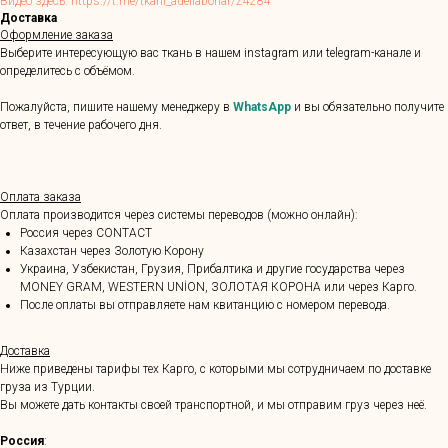
Видео здесь: https://t.me/tkani_adeliabonar/24284
Доставка
Оформление заказа
Выберите интересующую вас ткань в нашем instagram или telegram-канале и
определитесь с объёмом.
Пожалуйста, пишите нашему менеджеру в
WhatsApp
и вы обязательно получите
ответ, в течение рабочего дня.
Оплата заказа
Оплата производится через системы переводов (можно онлайн):
Россия через CONTACT
Казахстан через Золотую Корону
Украина, Узбекистан, Грузия, Прибалтика и другие государства через
MONEY GRAM, WESTERN UNİON, ЗОЛОТАЯ КОРОНА или через Карго.
После оплаты вы отправляете нам квитанцию с номером перевода.
Доставка
Ниже приведены тарифы тех Карго, с которыми мы сотрудничаем по доставке
груза из Турции.
Вы можете дать контакты своей транспортной, и мы отправим груз через неё.
Россия
: