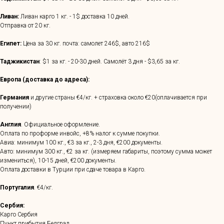
Ливан:
Ливан карго 1 кг. - 1$ доставка 10 дней.
Отправка от 20 кг.
Египет:
Цена за 30 кг. почта: самолет 246$, авто 216$
Таджикистан
: $1 за кг. - 20-30 дней. Самолёт 3 дня - $3,65 за кг.
Европа (доставка до адреса):
Германия
и другие страны €4/кг. + страховка около €20(оплачивается при
получении)
Англия
. Официальное оформление.
Оплата по проформе инвойс, +8% налог к сумме покупки.
Авиа: минимум 100 кг., €3 за кг., 2-3 дня, €200 документы.
Авто: минимум 300 кг., €2 за кг. (измеряем габариты, поэтому сумма может
измениться), 10-15 дней, €200 документы.
Оплата доставки в Турции при сдаче товара в Карго.
Португалия
. €4/кг.
Сербия:
Карго Сербия
Пункт прибытия Белград