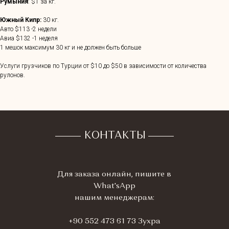
Румыния
: $1 за кг.
Южный Кипр:
30 кг.
Авто $113 -2 недели
Авиа $132 -1 неделя
1 мешок максимум 30 кг и не должен быть больше
Услуги грузчиков по Турции от $10 до $50 в зависимости от количества
рулонов.
КОНТАКТЫ
Для заказа онлайн, пишите в
What'sApp
нашим менеджерам:
+90 552 473 61 73 Зухра