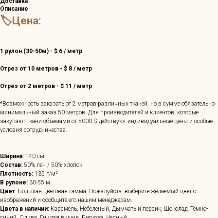
Доставка
Описание
🏷️Цена:
1 рулон (30-50м) - $ 6 / метр
Отрез от 10 метров - $ 8 / метр
Отрез от 2 метров - $ 11 / метр
*Возможность заказать от 2 метров различных тканей, но в сумме обязательно
минимальный заказ 50 метров. Для производителей и клиентов, которые
закупают ткани объёмами от 5000 $ действуют индивидуальные цены и особые
условия сотрудничества.
Ширина:
140 см
Состав:
50% лён / 50% хлопок
Плотность:
135 г/м²
В рулоне:
30-55 м.
Цвет
: Большая цветовая гамма. Пожалуйста ,выберите желаемый цвет с
изображений и сообщите его нашим менеджерам.
Цвета в наличии:
Карамель, Небеленый, Дымчатый персик, Шоколад, Темно-
синий, Олива, Гнилая вишня, Бирюза, Черный.