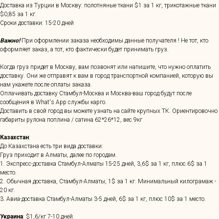
Доставка из Турции в Москву: полотняные ткани $1 за 1 кг, трикотажные ткани
$0,85 за 1 кг.
Сроки доставки: 15-20 дней
Важно!
При оформлении заказа необходимы данные получателя ! Не тот, кто
оформляет заказ, а тот, кто фактически будет принимать груз.
Когда груз придет в Москву, вам позвонят или напишите, что нужно оплатить
доставку. Они же отправят к вам в город транспортной компанией, которую вы
нам укажете после оплаты заказа.
Оплачивать доставку Стамбул-Москва и Москва-ваш город будут после
сообщения в What's App службы карго.
Доставить в свой город вы можете узнать на сайте крупных ТК. Ориентировочно
габариты рулона поплина / сатина 62*26*12, вес 9кг
Казахстан
:
До Казахстана есть три вида доставки:
Груз приходит в Алматы, далее по городам.
1. Экспресс-доставка Стамбул-Алматы 15-25 дней, 3,6$ за 1 кг, плюс 6$ за 1
место.
2. Обычная доставка, Стамбул-Алматы, 1$ за 1 кг. Минимальный килограмаж -
20 кг.
3. Авиа-доставка Стамбул-Алматы 3-5 дней, 6$ за 1 кг, плюс 10$ за 1 место.
Украина
: $1,6/кг 7-10 дней.