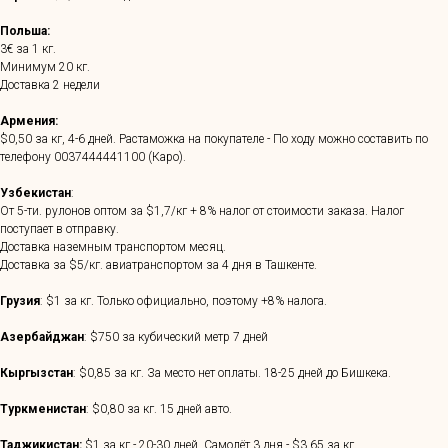
Польша:
3€ за 1 кг.
Минимум 20 кг.
Доставка 2 недели
Армения:
$0,50 за кг, 4-6 дней. Растаможка на покупателе - По ходу можно составить по
телефону
0037444441100
(Каро).
Узбекистан
:
От 5-ти. рулонов оптом за $1,7/кг + 8% налог от стоимости заказа. Налог
поступает в отправку.
Доставка наземным транспортом месяц.
Доставка за $5/кг. авиатранспортом за 4 дня в Ташкенте.
Грузия
: $1 за кг. Только официально, поэтому +8% налога.
Азербайджан
: $750 за кубический метр 7 дней
Кыргызстан
: $0,85 за кг. За место нет оплаты. 18-25 дней до Бишкека.
Туркменистан
: $0,80 за кг. 15 дней авто.
Таджикистан:
$1 за кг - 20-30 дней. Самолёт 3 дня - $3,65 за кг.