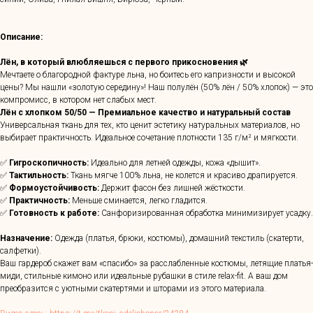
Описание:
Лён, в который влюбляешься с первого прикосновения 🌿
Мечтаете о благородной фактуре льна, но боитесь его капризности и высокой
цены? Мы нашли «золотую середину»! Наш полулён (50% лён / 50% хлопок) — это
компромисс, в котором нет слабых мест.
Лён с хлопком 50/50 — Премиальное качество и натуральный состав
Универсальная ткань для тех, кто ценит эстетику натуральных материалов, но
выбирает практичность. Идеальное сочетание плотности 135 г/м² и мягкости.
✅
Гигроскопичность:
Идеально для летней одежды, кожа «дышит».
✅
Тактильность:
Ткань мягче 100% льна, не колется и красиво драпируется.
✅
Формоустойчивость:
Держит фасон без лишней жёсткости.
✅
Практичность:
Меньше сминается, легко гладится.
✅
Готовность к работе:
Санфоризированная обработка минимизирует усадку.
Назначение:
Одежда (платья, брюки, костюмы), домашний текстиль (скатерти,
салфетки).
Ваш гардероб скажет вам «спасибо» за расслабленные костюмы, летящие платья-
миди, стильные кимоно или идеальные рубашки в стиле relax-fit. А ваш дом
преобразится с уютными скатертями и шторами из этого материала.