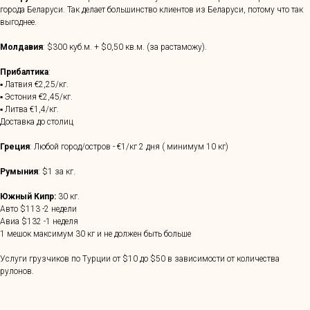
города Беларуси. Так делает большинство клиентов из Беларуси, потому что так
выгоднее.
Молдавия
: $300 куб.м. + $0,50 кв.м. (за растаможу).
Прибалтика
:
▪ Латвия €2,25/кг.
▪ Эстония €2,45/кг.
▪ Литва €1,4/кг.
Доставка до столиц
Греция
: Любой город/остров - €1/кг 2 дня ( минимум 10 кг)
Румыния
: $1 за кг.
Южный Кипр:
30 кг.
Авто $113 -2 недели
Авиа $132 -1 неделя
1 мешок максимум 30 кг и не должен быть больше
Услуги грузчиков по Турции от $10 до $50 в зависимости от количества
рулонов.