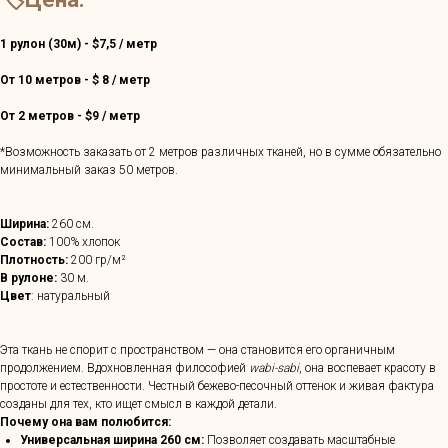
1 рулон (30м) - $7,5 / метр
От 10 метров - $ 8 / метр
От 2 метров - $9 / метр
*Возможность заказать от 2 метров различных тканей, но в сумме обязательно
минимальный заказ 50 метров.
Ширина:
260 см.
Состав:
100% хлопок
Плотность:
200 гр/м²
В рулоне:
30 м.
Цвет
: натуральный
Эта ткань не спорит с пространством — она становится его органичным
продолжением. Вдохновленная философией
wabi-sabi
, она воспевает красоту в
простоте и естественности. Честный бежево-песочный оттенок и живая фактура
созданы для тех, кто ищет смысл в каждой детали.
Почему она вам полюбится:
Универсальная ширина 260 см:
Позволяет создавать масштабные