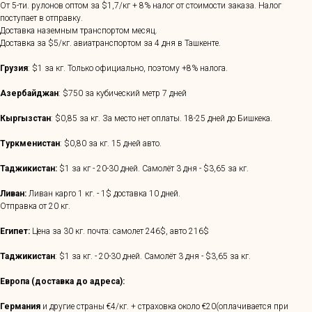
От 5-ти. рулонов оптом за $1,7/кг + 8% налог от стоимости заказа. Налог
поступает в отправку.
Доставка наземным транспортом месяц.
Доставка за $5/кг. авиатранспортом за 4 дня в Ташкенте.
Грузия
: $1 за кг. Только официально, поэтому +8% налога.
Азербайджан
: $750 за кубический метр 7 дней
Кыргызстан
: $0,85 за кг. За место нет оплаты. 18-25 дней до Бишкека.
Туркменистан
: $0,80 за кг. 15 дней авто.
Таджикистан:
$1 за кг - 20-30 дней. Самолёт 3 дня - $3,65 за кг.
Ливан:
Ливан карго 1 кг. - 1$ доставка 10 дней.
Отправка от 20 кг.
Египет:
Цена за 30 кг. почта: самолет 246$, авто 216$
Таджикистан
: $1 за кг. - 20-30 дней. Самолёт 3 дня - $3,65 за кг.
Европа (доставка до адреса):
Германия
и другие страны €4/кг. + страховка около €20(оплачивается при