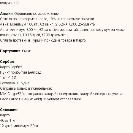
получении)
Англия
. Официальное оформление.
Оплата по проформе инвойс, +8% налог к сумме покупки.
Авиа: минимум 100 кг., €3 за кг., 2-3 дня, €200 документы.
Авто: минимум 300 кг., €2 за кг. (измеряем габариты, поэтому сумма может
измениться), 10-15 дней, €200 документы.
Оплата доставки в Турции при сдаче товара в Карго.
Португалия
. €4/кг.
Сербия:
Карго Сербия
Пункт прибытия Белград
1 кг. -1.2$
Доставка 3 - 6 дня
Отправка только в понедельник.
MM Cargo €2/кг. отправка каждый понедельник, каждый четверг получение.
Cado Cargo €0.90/кг каждый четверг отправление.
Словакия:
Карго
4€ за 1 кг.
12 дней минимум 20 кг.