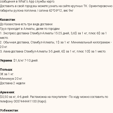
сообщения в What's App службы карго.
Доставить в свой город вы можете узнать на сайте крупных ТК. Ориентировочно
габариты рулона поплина / сатина 62*26*12, вес 9кг
Казахстан
:
До Казахстана есть три вида доставки:
Груз приходит в Алматы, далее по городам.
1. Экспресс-доставка Стамбул-Алматы 15-25 дней, 3,6$ за 1 кг, плюс 6$ за 1
место.
2. Обычная доставка, Стамбул-Алматы, 1$ за 1 кг. Минимальный килограмаж -
20 кг.
3. Авиа-доставка Стамбул-Алматы 3-5 дней, 6$ за 1 кг, плюс 10$ за 1 место.
Украина
: $1,6/кг 7-10 дней.
Польша:
3€ за 1 кг.
Минимум 20 кг.
Доставка 2 недели
Армения:
$0,50 за кг, 4-6 дней. Растаможка на покупателе - По ходу можно составить по
телефону
0037444441100
(Каро).
Узбекистан
: