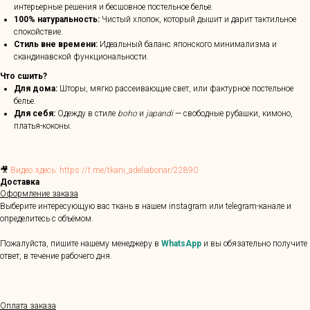
интерьерные решения и бесшовное постельное белье.
100% натуральность:
Чистый хлопок, который дышит и дарит тактильное
спокойствие.
Стиль вне времени:
Идеальный баланс японского минимализма и
скандинавской функциональности.
Что сшить?
Для дома:
Шторы, мягко рассеивающие свет, или фактурное постельное
белье.
Для себя:
Одежду в стиле
boho
и
japandi
— свободные рубашки, кимоно,
платья-коконы.
🎥
Видео здесь: https://t.me/tkani_adeliabonar/22890
Доставка
Оформление заказа
Выберите интересующую вас ткань в нашем instagram или telegram-канале и
определитесь с объёмом.
Пожалуйста, пишите нашему менеджеру в
WhatsApp
и вы обязательно получите
ответ, в течение рабочего дня.
Оплата заказа