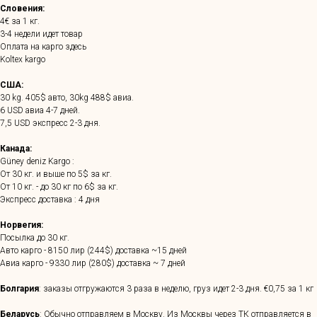
Словения:
4€ за 1 кг.
3-4 недели идет товар
Оплата на карго здесь
Koltex kargo
США:
30 kg. 405$ авто, 30kg 488$ авиа.
6 USD авиа 4-7 дней.
7,5 USD экспресс 2-3 дня.
Канада:
Güney deniz Kargo :
От 30 кг. и выше по 5$ за кг.
От 10 кг. - до 30 кг по 6$ за кг.
Экспресс доставка : 4 дня
Норвегия:
Посылка до 30 кг.
Авто карго - 8150 лир (244$) доставка ~15 дней
Авиа карго - 9330 лир (280$) доставка ~ 7 дней
Болгария
: заказы отгружаются 3 раза в неделю, груз идет 2-3 дня. €0,75 за 1 кг
Беларусь
: Обычно отправляем в Москву. Из Москвы через ТК отправляется в