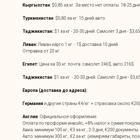
Кыргызстан
: $0,85 за кг. За место нет оплаты. 18-25 дн
Туркменистан
: $0,80 за кг. 15 дней авто.
Таджикистан:
$1 за кг - 20-30 дней. Самолёт 3 дня - $3,65
Ливан:
Ливан карго 1 кг. - 1$ доставка 10 дней.
Отправка от 20 кг.
Египет:
Цена за 30 кг. почта: самолет 246$, авто 216$
Таджикистан
: $1 за кг. - 20-30 дней. Самолёт 3 дня - $3,65
Европа (доставка до адреса):
Германия
и другие страны €4/кг. + страховка около €2
Англия
. Официальное оформление.
Оплата по проформе инвойс, +8% налог к сумме покупк
Авиа: минимум 100 кг., €3 за кг., 2-3 дня, €200 документы.
Авто: минимум 300 кг., €2 за кг. (измеряем габариты, п