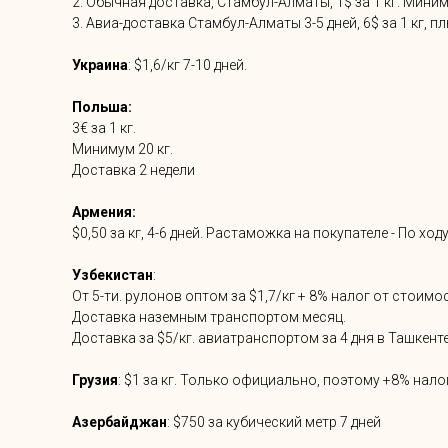
2. Обычная доставка, Стамбул-Алматы, 1$ за 1 кг. Мини
3. Авиа-доставка Стамбул-Алматы 3-5 дней, 6$ за 1 кг, п
Украина
: $1,6/кг 7-10 дней.
Польша:
3€ за 1 кг.
Минимум 20 кг.
Доставка 2 недели
Армения:
$0,50 за кг, 4-6 дней. Растаможка на покупателе - По х
Узбекистан
:
От 5-ти. рулонов оптом за $1,7/кг + 8% налог от стоимо
Доставка наземным транспортом месяц.
Доставка за $5/кг. авиатранспортом за 4 дня в Ташкенте
Грузия
: $1 за кг. Только официально, поэтому +8% нало
Азербайджан
: $750 за кубический метр 7 дней