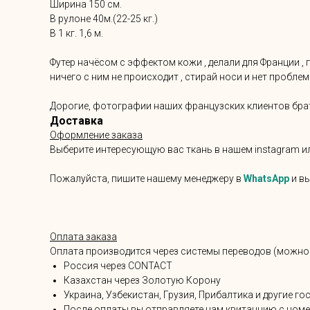
Ширина 150 см.
В рулоне 40м.(22-25 кг.)
В 1 кг. 1,6 м.
Футер начёсом с эффектом кожи , делали для Франции , 
ничего с ним не происходит , стирай носи и нет проблем
Дорогие, фотографии наших французских клиентов брат
Доставка
Оформление заказа
Выберите интересующую вас ткань в нашем instagram ил
Пожалуйста, пишите нашему менеджеру в
WhatsApp
и вы
Оплата заказа
Оплата производится через системы переводов (можно
Россия через CONTACT
Казахстан через Золотую Корону
Украина, Узбекистан, Грузия, Прибалтика и другие
После оплаты вы отправляете нам квитанцию с номе