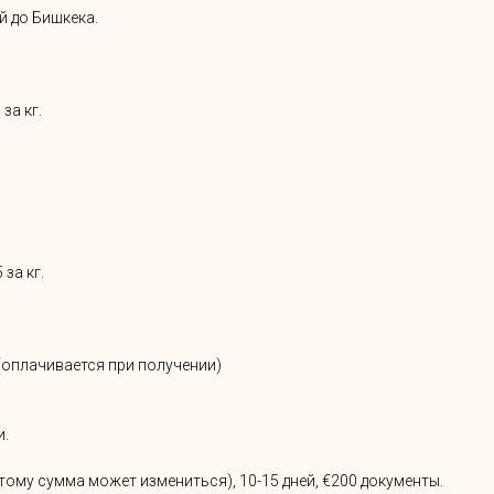
ей до Бишкека.
 за кг.
 за кг.
0(оплачивается при получении)
и.
оэтому сумма может измениться), 10-15 дней, €200 документы.