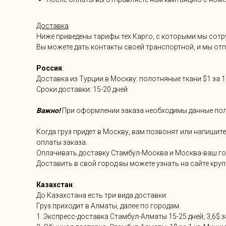
Доставка
Ниже приведены тарифы тех Карго, с которыми мы сотру
Вы можете дать контакты своей транспортной, и мы отпр
Россия
:
Доставка из Турции в Москву: полотняные ткани $1 за 1 к
Сроки доставки: 15-20 дней
Важно!
При оформлении заказа необходимы данные получа
Когда груз придет в Москву, вам позвонят или напишит
оплаты заказа.
Оплачивать доставку Стамбул-Москва и Москва-ваш гор
Доставить в свой город вы можете узнать на сайте кру
Казахстан
:
До Казахстана есть три вида доставки:
Груз приходит в Алматы, далее по городам.
1. Экспресс-доставка Стамбул-Алматы 15-25 дней, 3,6$ за