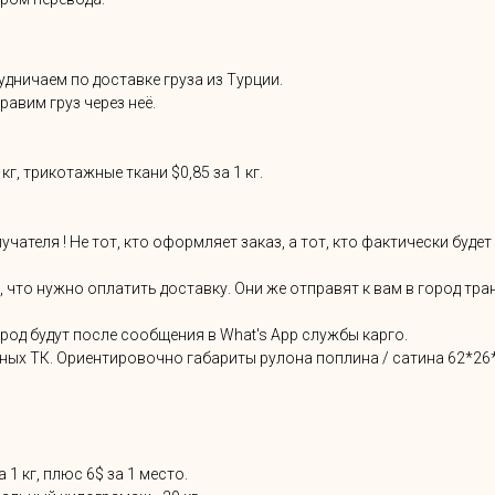
дничаем по доставке груза из Турции.
авим груз через неё.
г, трикотажные ткани $0,85 за 1 кг.
теля ! Не тот, кто оформляет заказ, а тот, кто фактически будет
е, что нужно оплатить доставку. Они же отправят к вам в город т
од будут после сообщения в What's App службы карго.
пных ТК. Ориентировочно габариты рулона поплина / сатина 62*26*
 1 кг, плюс 6$ за 1 место.