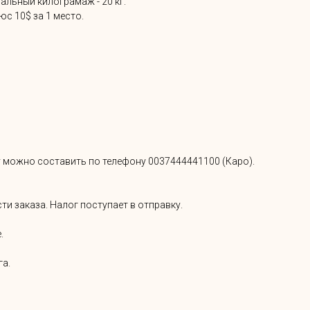
мальный килограмаж - 20 кг.
люс 10$ за 1 место.
оду можно составить по телефону
0037444441100
(Каро).
сти заказа. Налог поступает в отправку.
.
га.