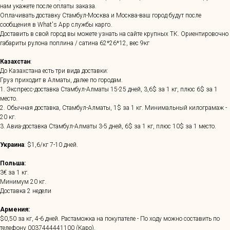
нам укажете после оплаты заказа.
Оплачивать доставку Стамбул-Москва и Москва-ваш город будут после
сообщения в What's App службы карго.
Доставить в свой город вы можете узнать на сайте крупных ТК. Ориентировочно
габариты рулона поплина / сатина 62*26*12, вес 9кг
Казахстан
:
До Казахстана есть три вида доставки:
Груз приходит в Алматы, далее по городам.
1. Экспресс-доставка Стамбул-Алматы 15-25 дней, 3,6$ за 1 кг, плюс 6$ за 1
место.
2. Обычная доставка, Стамбул-Алматы, 1$ за 1 кг. Минимальный килограмаж -
20 кг.
3. Авиа-доставка Стамбул-Алматы 3-5 дней, 6$ за 1 кг, плюс 10$ за 1 место.
Украина
: $1,6/кг 7-10 дней.
Польша:
3€ за 1 кг.
Минимум 20 кг.
Доставка 2 недели
Армения:
$0,50 за кг, 4-6 дней. Растаможка на покупателе - По ходу можно составить по
телефону
0037444441100
(Каро).