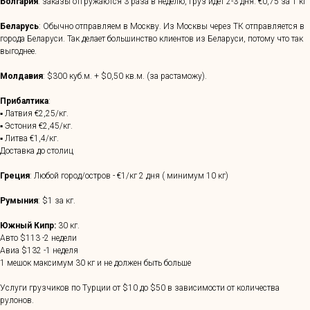
Болгария
: заказы отгружаются 3 раза в неделю, груз идет 2-3 дня. €0,75 за 1 кг
Беларусь
: Обычно отправляем в Москву. Из Москвы через ТК отправляется в
города Беларуси. Так делает большинство клиентов из Беларуси, потому что так
выгоднее.
Молдавия
: $300 куб.м. + $0,50 кв.м. (за растаможу).
Прибалтика
:
▪ Латвия €2,25/кг.
▪ Эстония €2,45/кг.
▪ Литва €1,4/кг.
Доставка до столиц
Греция
: Любой город/остров - €1/кг 2 дня ( минимум 10 кг)
Румыния
: $1 за кг.
Южный Кипр:
30 кг.
Авто $113 -2 недели
Авиа $132 -1 неделя
1 мешок максимум 30 кг и не должен быть больше
Услуги грузчиков по Турции от $10 до $50 в зависимости от количества
рулонов.