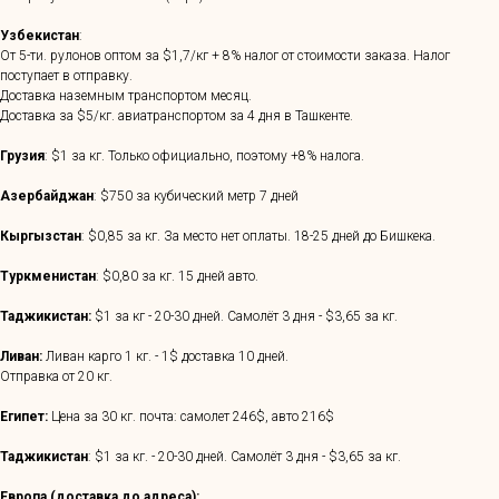
Узбекистан
:
От 5-ти. рулонов оптом за $1,7/кг + 8% налог от стоимости заказа. Налог
поступает в отправку.
Доставка наземным транспортом месяц.
Доставка за $5/кг. авиатранспортом за 4 дня в Ташкенте.
Грузия
: $1 за кг. Только официально, поэтому +8% налога.
Азербайджан
: $750 за кубический метр 7 дней
Кыргызстан
: $0,85 за кг. За место нет оплаты. 18-25 дней до Бишкека.
Туркменистан
: $0,80 за кг. 15 дней авто.
Таджикистан:
$1 за кг - 20-30 дней. Самолёт 3 дня - $3,65 за кг.
Ливан:
Ливан карго 1 кг. - 1$ доставка 10 дней.
Отправка от 20 кг.
Египет:
Цена за 30 кг. почта: самолет 246$, авто 216$
Таджикистан
: $1 за кг. - 20-30 дней. Самолёт 3 дня - $3,65 за кг.
Европа (доставка до адреса):