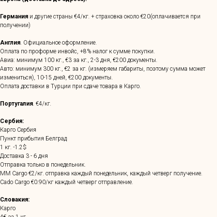
Германия
и другие страны €4/кг. + страховка около €20(оплачивается при
получении)
Англия
. Официальное оформление.
Оплата по проформе инвойс, +8% налог к сумме покупки.
Авиа: минимум 100 кг., €3 за кг., 2-3 дня, €200 документы.
Авто: минимум 300 кг., €2 за кг. (измеряем габариты, поэтому сумма может
измениться), 10-15 дней, €200 документы.
Оплата доставки в Турции при сдаче товара в Карго.
Португалия
. €4/кг.
Сербия:
Карго Сербия
Пункт прибытия Белград
1 кг. -1.2$
Доставка 3 - 6 дня
Отправка только в понедельник.
MM Cargo €2/кг. отправка каждый понедельник, каждый четверг получение.
Cado Cargo €0.90/кг каждый четверг отправление.
Словакия:
Карго