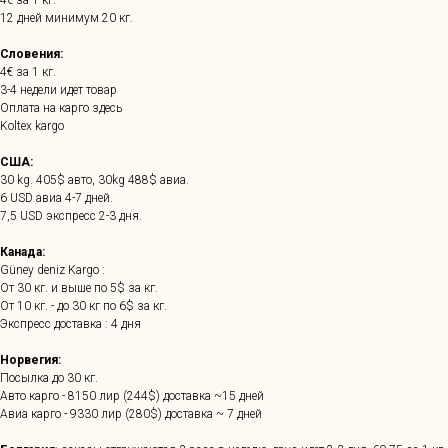
4€ за 1 кг.
12 дней минимум 20 кг.
Словения:
4€ за 1 кг.
3-4 недели идет товар
Оплата на карго здесь
Koltex kargo
США:
30 kg. 405$ авто, 30kg 488$ авиа.
6 USD авиа 4-7 дней.
7,5 USD экспресс 2-3 дня.
Канада:
Güney deniz Kargo :
От 30 кг. и выше по 5$ за кг.
От 10 кг. - до 30 кг по 6$ за кг.
Экспресс доставка : 4 дня
Норвегия:
Посылка до 30 кг.
Авто карго - 8150 лир (244$) доставка ~15 дней
Авиа карго - 9330 лир (280$) доставка ~ 7 дней