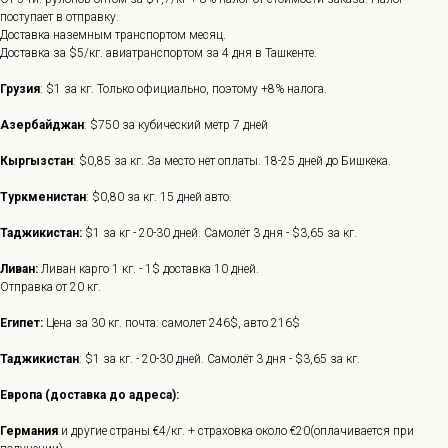
поступает в отправку.
Доставка наземным транспортом месяц.
Доставка за $5/кг. авиатранспортом за 4 дня в Ташкенте.
Грузия
: $1 за кг. Только официально, поэтому +8% налога.
Азербайджан
: $750 за кубический метр 7 дней
Кыргызстан
: $0,85 за кг. За место нет оплаты. 18-25 дней до Бишкека.
Туркменистан
: $0,80 за кг. 15 дней авто.
Таджикистан:
$1 за кг - 20-30 дней. Самолёт 3 дня - $3,65 за кг.
Ливан:
Ливан карго 1 кг. - 1$ доставка 10 дней.
Отправка от 20 кг.
Египет:
Цена за 30 кг. почта: самолет 246$, авто 216$
Таджикистан
: $1 за кг. - 20-30 дней. Самолёт 3 дня - $3,65 за кг.
Европа (доставка до адреса):
Германия
и другие страны €4/кг. + страховка около €20(оплачивается при