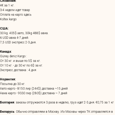
Словения:
4€ за 1 кг.
3-4 недели идет товар
Оплата на карго здесь
Koltex kargo
США:
30 kg. 405$ авто, 30kg 488$ авиа.
6 USD авиа 4-7 дней.
7,5 USD экспресс 2-3 дня.
Канада:
Güney deniz Kargo :
От 30 кг. и выше по 5$ за кг.
От 10 кг. - до 30 кг по 6$ за кг.
Экспресс доставка : 4 дня
Норвегия:
Посылка до 30 кг.
Авто карго - 8150 лир (244$) доставка ~15 дней
Авиа карго - 9330 лир (280$) доставка ~ 7 дней
Болгария
: заказы отгружаются 3 раза в неделю, груз идет 2-3 дня. €0,75 за 1 кг
Беларусь
: Обычно отправляем в Москву. Из Москвы через ТК отправляется в