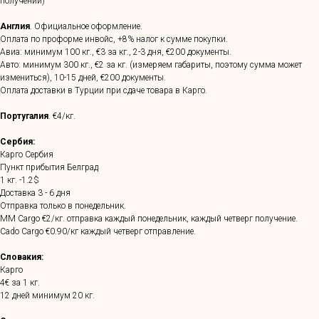
получении)
Англия
. Официальное оформление.
Оплата по проформе инвойс, +8% налог к сумме покупки.
Авиа: минимум 100 кг., €3 за кг., 2-3 дня, €200 документы.
Авто: минимум 300 кг., €2 за кг. (измеряем габариты, поэтому сумма может
измениться), 10-15 дней, €200 документы.
Оплата доставки в Турции при сдаче товара в Карго.
Португалия
. €4/кг.
Сербия:
Карго Сербия
Пункт прибытия Белград
1 кг. -1.2$
Доставка 3 - 6 дня
Отправка только в понедельник.
MM Cargo €2/кг. отправка каждый понедельник, каждый четверг получение.
Cado Cargo €0.90/кг каждый четверг отправление.
Словакия:
Карго
4€ за 1 кг.
12 дней минимум 20 кг.