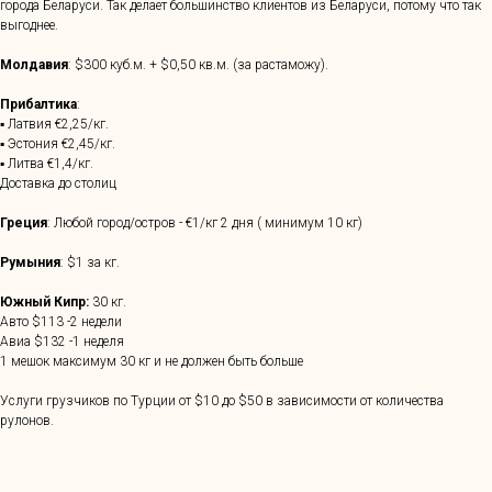
города Беларуси. Так делает большинство клиентов из Беларуси, потому что так
выгоднее.
Молдавия
: $300 куб.м. + $0,50 кв.м. (за растаможу).
Прибалтика
:
▪ Латвия €2,25/кг.
▪ Эстония €2,45/кг.
▪ Литва €1,4/кг.
Доставка до столиц
Греция
: Любой город/остров - €1/кг 2 дня ( минимум 10 кг)
Румыния
: $1 за кг.
Южный Кипр:
30 кг.
Авто $113 -2 недели
Авиа $132 -1 неделя
1 мешок максимум 30 кг и не должен быть больше
Услуги грузчиков по Турции от $10 до $50 в зависимости от количества
рулонов.