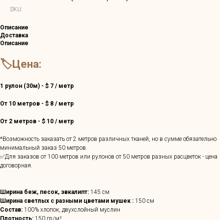
SKU:
Описание
Доставка
Описание
🏷️Цена:
1 рулон (30м) - $ 7 / метр
От 10 метров - $ 8 / метр
От 2 метров - $ 10 / метр
*Возможность заказать от 2 метров различных тканей, но в сумме обязательно
минимальный заказ 50 метров.
✅Для заказов от 100 метров или рулонов от 50 метров разных расцветок - цена
договорная.
Ширина беж, песок, эвкалипт:
145 см
Ширина светлых с разными цветами мушек :
150 см
Состав:
100% хлопок, двухслойный муслин
Плотность:
150 гр/м²