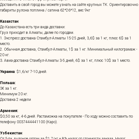
Доставить в свой город вы можете узнать на сайте крупных ТК. Ориентировочно
габариты рулона поплина / сатина 62*26*12, вес 9кг
Казахстан
:
До Казахстана есть три вида доставки:
Груз приходит в Алматы, далее по городам.
1. Экспресс-доставка Стамбул-Алматы 15-25 дней, 3,6$ за 1 кг, плюс 6$ за 1
место.
2. Обычная доставка, Стамбул-Алматы, 1$ за 1 кг. Минимальный килограмаж -
20 кг.
3. Авиа-доставка Стамбул-Алматы 3-5 дней, 6$ за 1 кг, плюс 10$ за 1 место.
Украина
: $1,6/кг 7-10 дней.
Польша:
3€ за 1 кг.
Минимум 20 кг.
Доставка 2 недели
Армения:
$0,50 за кг, 4-6 дней. Растаможка на покупателе - По ходу можно составить по
телефону
0037444441100
(Каро).
Узбекистан
:
От 5-ти. рулонов оптом за $1,7/кг + 8% налог от стоимости заказа. Налог