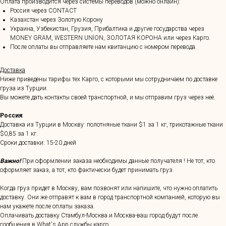
Оплата производится через системы переводов (можно онлайн):
Россия через CONTACT
Казахстан через Золотую Корону
Украина, Узбекистан, Грузия, Прибалтика и другие государства через
MONEY GRAM, WESTERN UNİON, ЗОЛОТАЯ КОРОНА или через Карго.
После оплаты вы отправляете нам квитанцию с номером перевода.
Доставка
Ниже приведены тарифы тех Карго, с которыми мы сотрудничаем по доставке
груза из Турции.
Вы можете дать контакты своей транспортной, и мы отправим груз через неё.
Россия
:
Доставка из Турции в Москву: полотняные ткани $1 за 1 кг, трикотажные ткани
$0,85 за 1 кг.
Сроки доставки: 15-20 дней
Важно!
При оформлении заказа необходимы данные получателя ! Не тот, кто
оформляет заказ, а тот, кто фактически будет принимать груз.
Когда груз придет в Москву, вам позвонят или напишите, что нужно оплатить
доставку. Они же отправят к вам в город транспортной компанией, которую вы
нам укажете после оплаты заказа.
Оплачивать доставку Стамбул-Москва и Москва-ваш город будут после
сообщения в What's App службы карго.