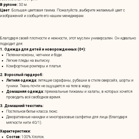
В рулоне:
30 м.
Цвет
: Большая цветовая гамма. Пожалуйста ,выберите желаемый цвет с
изображений и сообщите его нашим менеджерам.
Благодаря своей плотности и нежности, этот муслин универсален. Он идеально
подходит для:
1. Одежда для детей и новорожденных (0+):
Пеленки-коконы, чепчики и боди.
Легкие пледы на выписку.
Комфортные ромперы и платья.
2. Взрослый гардероб:
Летняя одежда:
летящие сарафаны, рубашки в стиле оверсайз, шорты и
туники. Ткань почти не ощущается на теле в жару.
Домашняя одежда:
премиальные пижамы и халаты, в которых хочется
проводить всё свободное время.
3. Домашний текстиль:
Постельное белье класса люкс.
Декоративные накидки и многоразовые салфетки для лица (благодаря
мягкости нити 40/1).
Характеристики:
Состав:
100% Хлопок.