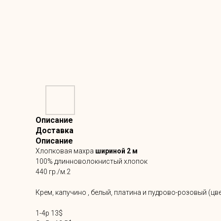
Описание
Доставка
Описание
Хлопковая махра
шириной 2 м
100% длинноволокнистый хлопок
440 гр./м.2
Крем, капучино , белый, платина и пудрово-розовый (цв
1-4р 13$