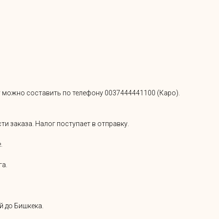
оду можно составить по телефону
0037444441100
(Каро).
сти заказа. Налог поступает в отправку.
.
га.
ей до Бишкека.