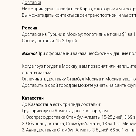
Доставка
Ниже приведены тарифы тех Карго, с которыми мы сотру
Вы можете дать контакты своей транспортной, и мы отпр
Россия
:
Доставка из Турции в Москву: полотняные ткани $1 за 1 к
Сроки доставки: 15-20 дней
Важно!
При оформлении заказа необходимы данные получа
Когда груз придет в Москву, вам позвонят или напишит
оплаты заказа.
Оплачивать доставку Стамбул-Москва и Москва-ваш гор
Доставить в свой город вы можете узнать на сайте кру
Казахстан
:
До Казахстана есть три вида доставки:
Груз приходит в Алматы, далее по городам.
1. Экспресс-доставка Стамбул-Алматы 15-25 дней, 3,6$ за
2. Обычная доставка, Стамбул-Алматы, 1$ за 1 кг. Мини
3. Авиа-доставка Стамбул-Алматы 3-5 дней, 6$ за 1 кг, п