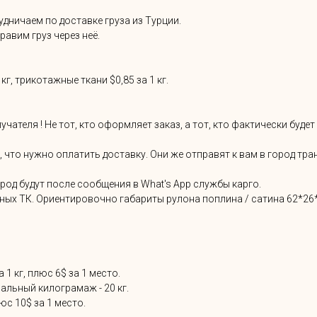
дничаем по доставке груза из Турции.
авим груз через неё.
г, трикотажные ткани $0,85 за 1 кг.
теля ! Не тот, кто оформляет заказ, а тот, кто фактически будет
е, что нужно оплатить доставку. Они же отправят к вам в город т
од будут после сообщения в What's App службы карго.
пных ТК. Ориентировочно габариты рулона поплина / сатина 62*26*
 1 кг, плюс 6$ за 1 место.
мальный килограмаж - 20 кг.
люс 10$ за 1 место.