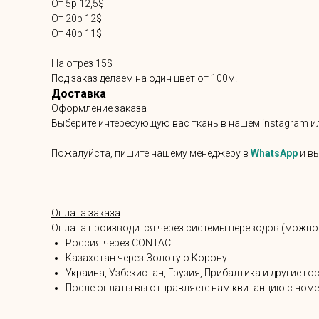
От 5р 12,5$
От 20р 12$
От 40р 11$
На отрез 15$
Под заказ делаем на один цвет от 100м!
Доставка
Оформление заказа
Выберите интересующую вас ткань в нашем instagram ил
Пожалуйста, пишите нашему менеджеру в
WhatsApp
и вы
Оплата заказа
Оплата производится через системы переводов (можно
Россия через CONTACT
Казахстан через Золотую Корону
Украина, Узбекистан, Грузия, Прибалтика и другие
После оплаты вы отправляете нам квитанцию с номе