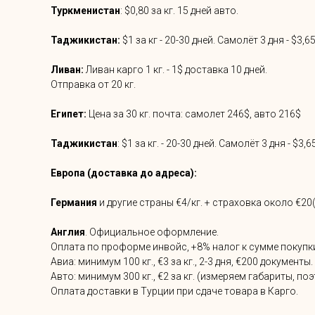
Туркменистан
: $0,80 за кг. 15 дней авто.
Таджикистан:
$1 за кг - 20-30 дней. Самолёт 3 дня - $3,65
Ливан:
Ливан карго 1 кг. - 1$ доставка 10 дней.
Отправка от 20 кг.
Египет:
Цена за 30 кг. почта: самолет 246$, авто 216$
Таджикистан
: $1 за кг. - 20-30 дней. Самолёт 3 дня - $3,65
Европа (доставка до адреса):
Германия
и другие страны €4/кг. + страховка около €2
Англия
. Официальное оформление.
Оплата по проформе инвойс, +8% налог к сумме покупк
Авиа: минимум 100 кг., €3 за кг., 2-3 дня, €200 документы.
Авто: минимум 300 кг., €2 за кг. (измеряем габариты, п
Оплата доставки в Турции при сдаче товара в Карго.