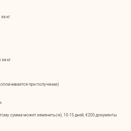
 за кг.
 за кг.
0(оплачивается при получении)
и.
оэтому сумма может измениться), 10-15 дней, €200 документы.